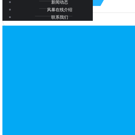
新闻动态
风暴在线介绍
联系我们
多年安全专注
注册风暴营销及分布情况以实现全局营销数据在线管理和动态数
据规划